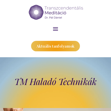
Aktuális tanfolyamok
TM Haladó Technikák