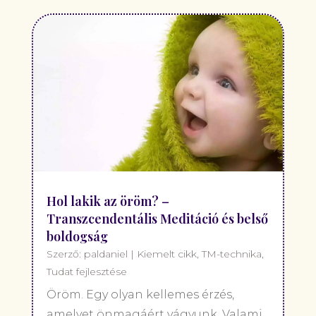
Hol lakik az öröm? –
Transzcendentális Meditáció és belső
boldogság
Szerző:
paldaniel
|
Kiemelt cikk
,
TM-technika
,
Tudat fejlesztése
Öröm. Egy olyan kellemes érzés,
amelyet önmagáért vágyunk. Valami,