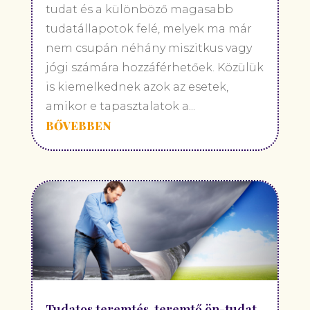
tudat és a különböző magasabb
tudatállapotok felé, melyek ma már
nem csupán néhány miszitkus vagy
jógi számára hozzáférhetőek. Közülük
is kiemelkednek azok az esetek,
amikor e tapasztalatok a...
BŐVEBBEN
Tudatos teremtés, teremtő ön-tudat