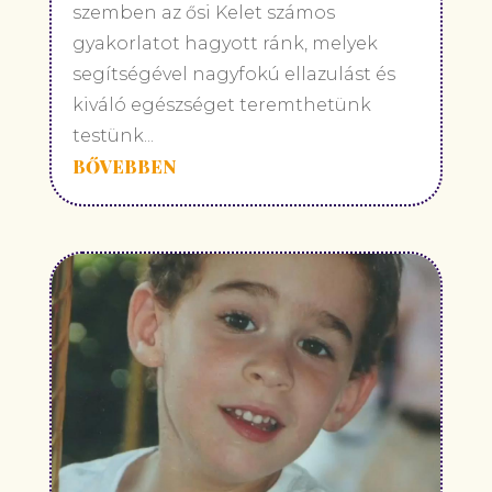
szemben az ősi Kelet számos
gyakorlatot hagyott ránk, melyek
segítségével nagyfokú ellazulást és
kiváló egészséget teremthetünk
testünk...
BŐVEBBEN