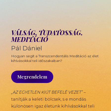
VÁLSÁG, TUDATOSSÁG,
MEDITÁCIÓ
Pál Dániel
Hogyan segít a Transzcendentális Meditáció az élet
kihívásokkal teli időszakaiban?
Megrendelem
„AZ EGYETLEN KIÚT BEFELÉ VEZET”
–
tanítják a keleti bölcsek, s e mondás
különösen igaz életünk kihívásokkal teli