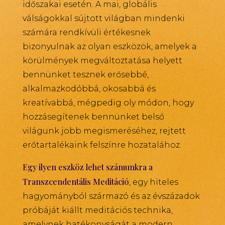
időszakai esetén. A mai, globális
válságokkal sújtott világban mindenki
számára rendkívüli értékesnek
bizonyulnak az olyan eszközök, amelyek a
körülmények megváltoztatása helyett
bennünket tesznek erősebbé,
alkalmazkodóbbá, okosabbá és
kreatívabbá, mégpedig oly módon, hogy
hozzásegítenek bennünket belső
világunk jobb megismeréséhez, rejtett
erőtartalékaink felszínre hozatalához.
Egy ilyen eszköz lehet számunkra a
Transzcendentális Meditáció
, egy hiteles
hagyományból származó és az évszázadok
próbáját kiállt meditációs technika,
amelynek hatékonyságát a modern