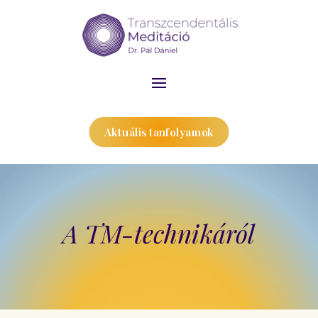
Aktuális tanfolyamok
A TM-technikáról