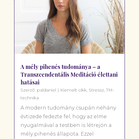
A mély pihenés tudománya – a
Transzcendentális Meditáció élettani
hatásai
Szerző:
paldaniel
|
Kiemelt cikk
,
Stressz
,
TM-
technika
A modern tudomány csupán néhány
évtizede fedezte fel, hogy az elme
nyugalmával a testben is létrejön a
mély pihenés állapota. Ezzel