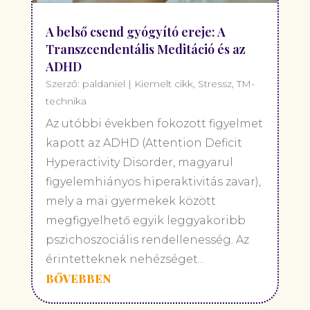
A belső csend gyógyító ereje: A
Transzcendentális Meditáció és az
ADHD
Szerző:
paldaniel
|
Kiemelt cikk
,
Stressz
,
TM-
technika
Az utóbbi években fokozott figyelmet
kapott az ADHD (Attention Deficit
Hyperactivity Disorder, magyarul
figyelemhiányos hiperaktivitás zavar),
mely a mai gyermekek között
megfigyelhető egyik leggyakoribb
pszichoszociális rendellenesség. Az
érintetteknek nehézséget...
BŐVEBBEN