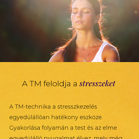
stresszeket
A TM feloldja a
A TM-technika a stresszkezelés
egyedülállóan hatékony eszköze.
Gyakorlása folyamán a test és az elme
egyedülálló nyugalmat élvez, mely még