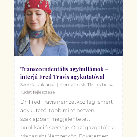
Transzcendentális agyhullámok –
interjú Fred Travis agykutatóval
Szerző:
paldaniel
|
Kiemelt cikk
,
TM-technika
,
Tudat fejlesztése
Dr. Fred Travis nemzetközileg ismert
agykutató, több mint hetven,
szaklapban megjelentetett
publikáció szerzője. Ő az igazgatója a
Maharishi Nemzetközi Egyetemen