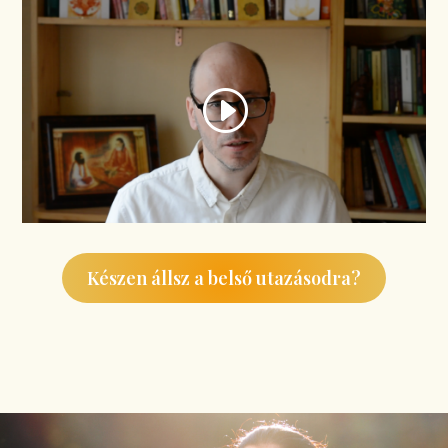
Készen állsz a belső utazásodra?