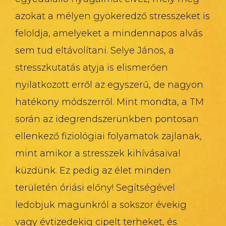
azokat a mélyen gyökeredző stresszeket is
feloldja, amelyeket a mindennapos alvás
sem tud eltávolítani. Selye János, a
stresszkutatás atyja is elismerően
nyilatkozott erről az egyszerű, de nagyon
hatékony módszerről. Mint mondta, a TM
során az idegrendszerünkben pontosan
ellenkező fiziológiai folyamatok zajlanak,
mint amikor a stresszek kihívásaival
küzdünk. Ez pedig az élet minden
területén óriási előny! Segítségével
ledobjuk magunkról a sokszor évekig
vagy évtizedekig cipelt terheket, és