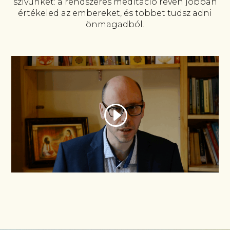
szívünket: a rendszeres meditáció révén jobban
értékeled az embereket, és többet tudsz adni
önmagadból.