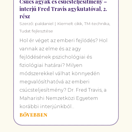
Csúcs agyak és csúcsteljesítmény –
interjú Fred Travis agykutatóval, 2.
rész
Szerző:
paldaniel
|
Kiemelt cikk
,
TM-technika
,
Tudat fejlesztése
Hol ér véget az emberi fejlődés? Hol
vannak az elme és az agy
fejlődésének pszichológiai és
fiziológiai határai? Milyen
módszerekkel válhat könnyedén
megvalósíthatóvá az emberi
csúcsteljesítmény? Dr. Fred Travis, a
Maharishi Nemzetközi Egyetem
korábbi interjúnkból...
BŐVEBBEN