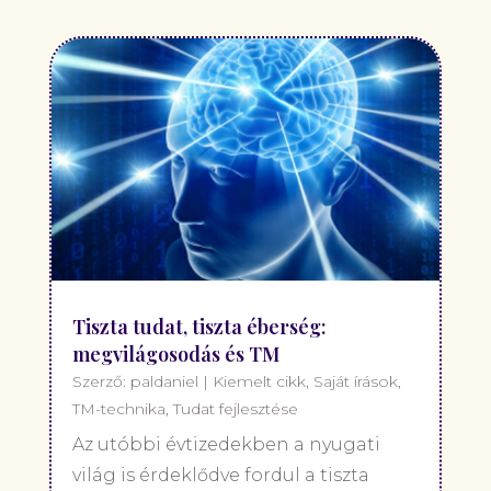
Tiszta tudat, tiszta éberség:
megvilágosodás és TM
Szerző:
paldaniel
|
Kiemelt cikk
,
Saját írások
,
TM-technika
,
Tudat fejlesztése
Az utóbbi évtizedekben a nyugati
világ is érdeklődve fordul a tiszta