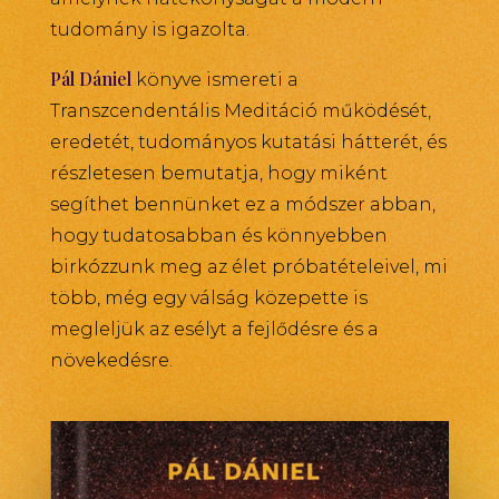
tudomány is igazolta.
Pál Dániel
könyve ismereti a
Transzcendentális Meditáció működését,
eredetét, tudományos kutatási hátterét, és
részletesen bemutatja, hogy miként
segíthet bennünket ez a módszer abban,
hogy tudatosabban és könnyebben
birkózzunk meg az élet próbatételeivel, mi
több, még egy válság közepette is
megleljük az esélyt a fejlődésre és a
növekedésre.