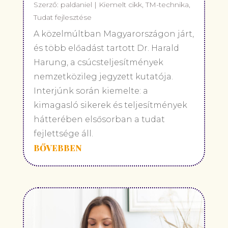
Szerző:
paldaniel
|
Kiemelt cikk
,
TM-technika
,
Tudat fejlesztése
A közelmúltban Magyarországon járt,
és több előadást tartott Dr. Harald
Harung, a csúcsteljesítmények
nemzetközileg jegyzett kutatója.
Interjúnk során kiemelte: a
kimagasló sikerek és teljesítmények
hátterében elsősorban a tudat
fejlettsége áll.
BŐVEBBEN