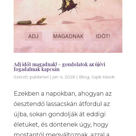
Adj időt magadnak! – gondolatok az újévi
fogadalmak kapcsán
Szerző:
paldaniel
|
jan 4, 2026
|
Blog
,
Saját írások
Ezekben a napokban, ahogyan az
óesztendő lassacskán átfordul az
újba, sokan gondolják át eddigi
életüket, és döntenek úgy, hogy
mostantól megváltoznak, azzal a