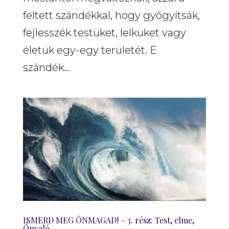
feltett szándékkal, hogy gyógyítsák,
fejlesszék testüket, lelküket vagy
életük egy-egy területét. E
szándék...
ISMERD MEG ÖNMAGAD! – 3. rész: Test, elme,
Önvaló