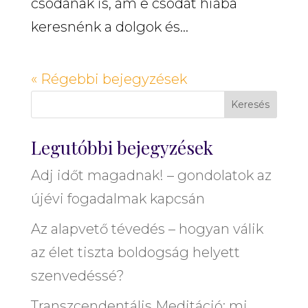
csodának is, ám e csodát hiába
keresnénk a dolgok és...
« Régebbi bejegyzések
Keresés
Legutóbbi bejegyzések
Adj időt magadnak! – gondolatok az
újévi fogadalmak kapcsán
Az alapvető tévedés – hogyan válik
az élet tiszta boldogság helyett
szenvedéssé?
Transzcendentális Meditáció: mi