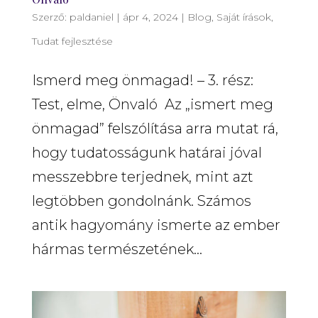
Szerző:
paldaniel
|
ápr 4, 2024
|
Blog
,
Saját írások
,
Tudat fejlesztése
Ismerd meg önmagad! – 3. rész:
Test, elme, Önvaló Az „ismert meg
önmagad” felszólítása arra mutat rá,
hogy tudatosságunk határai jóval
messzebbre terjednek, mint azt
legtöbben gondolnánk. Számos
antik hagyomány ismerte az ember
hármas természetének...