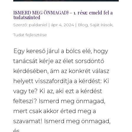
ISMERD MEG ÖNMAGAD! – 1. rész: emeld fel a
tudatszinted
Szerző:
paldaniel
|
ápr 4, 2024
|
Blog
,
Saját írások
,
Tudat fejlesztése
Egy kereső járul a bölcs elé, hogy
tanácsát kérje az élet sorsdöntő
kérdésében, ám az konkrét válasz
helyett visszafordítja a kérdést: Ki
vagy te? Ki az, aki ezt a kérdést
felteszi? Ismerd meg önmagad,
mert csak akkor érted meg a
szavamat! Ismerd meg önmagad,
és...