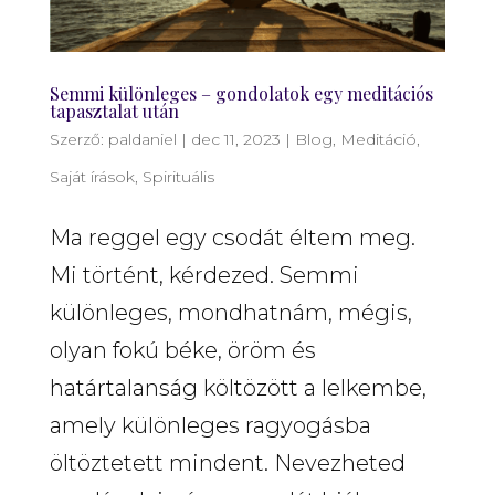
Semmi különleges – gondolatok egy meditációs
tapasztalat után
Szerző:
paldaniel
|
dec 11, 2023
|
Blog
,
Meditáció
,
Saját írások
,
Spirituális
Ma reggel egy csodát éltem meg.
Mi történt, kérdezed. Semmi
különleges, mondhatnám, mégis,
olyan fokú béke, öröm és
határtalanság költözött a lelkembe,
amely különleges ragyogásba
öltöztetett mindent. Nevezheted