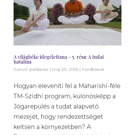
A világbéke idegélettana – 5. rész: A tudat
hatalma
Szerző:
paldaniel
|
máj 20, 2016
|
Fordítások
Hogyan eleveníti fel a Maharishi-féle
TM-Szidhi program, különösképp a
Jógarepülés a tudat alapvető
mezejét, hogy rendezettséget
keltsen a környezetben? A