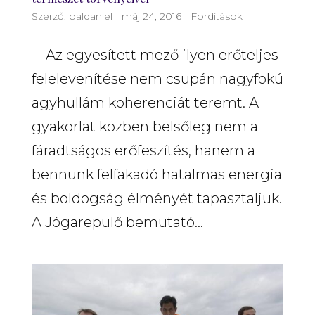
Szerző:
paldaniel
|
máj 24, 2016
|
Fordítások
Az egyesített mező ilyen erőteljes
felelevenítése nem csupán nagyfokú
agyhullám koherenciát teremt. A
gyakorlat közben belsőleg nem a
fáradtságos erőfeszítés, hanem a
bennünk felfakadó hatalmas energia
és boldogság élményét tapasztaljuk.
A Jógarepülő bemutató...