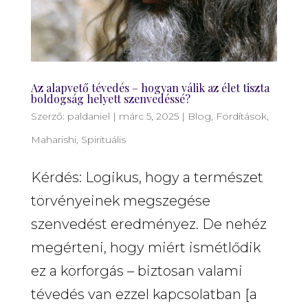
Az alapvető tévedés – hogyan válik az élet tiszta
boldogság helyett szenvedéssé?
Szerző:
paldaniel
|
márc 5, 2025
|
Blog
,
Fordítások
,
Maharishi
,
Spirituális
Kérdés: Logikus, hogy a természet
törvényeinek megszegése
szenvedést eredményez. De nehéz
megérteni, hogy miért ismétlődik
ez a körforgás – biztosan valami
tévedés van ezzel kapcsolatban [a