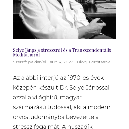
Selye János a stresszről és a Transzcendentális
Meditációról
Szerző:
paldaniel
|
aug 4, 2022
|
Blog
,
Fordítások
Az alábbi interjú az 1970-es évek
közepén készült Dr. Selye Jánossal,
azzal a világhírű, magyar
származású tudóssal, aki a modern
orvostudományba bevezette a
stressz fogalmát. A huszadik