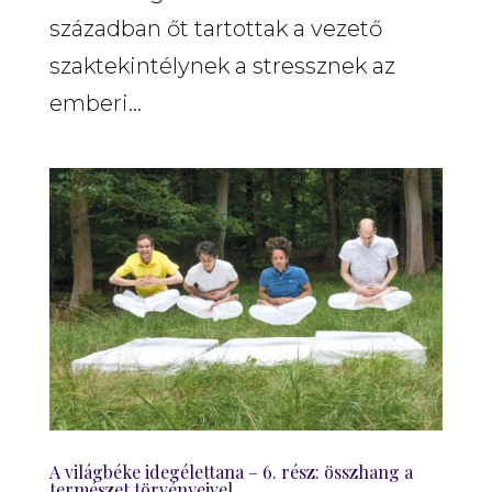
században őt tartottak a vezető
szaktekintélynek a stressznek az
emberi...
A világbéke idegélettana – 6. rész: összhang a
természet törvényeivel