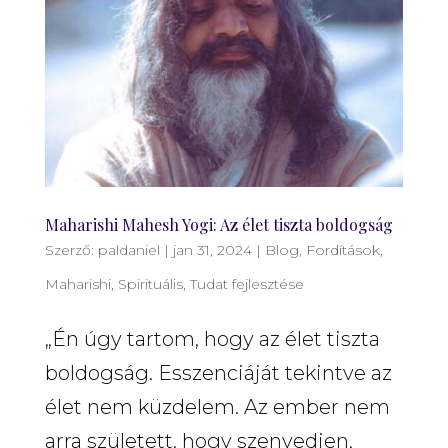
Maharishi Mahesh Yogi: Az élet tiszta boldogság
Szerző:
paldaniel
|
jan 31, 2024
|
Blog
,
Fordítások
,
Maharishi
,
Spirituális
,
Tudat fejlesztése
„Én úgy tartom, hogy az élet tiszta
boldogság. Esszenciáját tekintve az
élet nem küzdelem. Az ember nem
arra született, hogy szenvedjen,