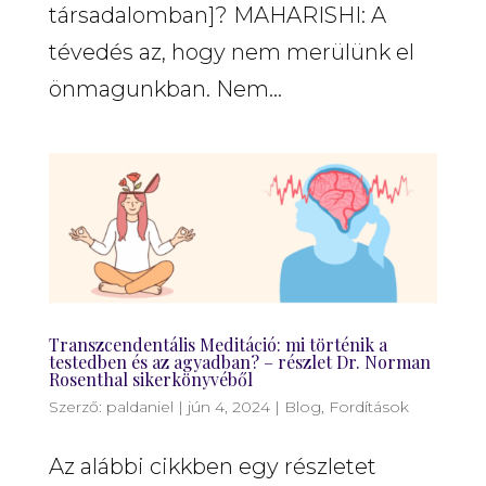
társadalomban]? MAHARISHI: A
tévedés az, hogy nem merülünk el
önmagunkban. Nem...
Transzcendentális Meditáció: mi történik a
testedben és az agyadban? – részlet Dr. Norman
Rosenthal sikerkönyvéből
Szerző:
paldaniel
|
jún 4, 2024
|
Blog
,
Fordítások
Az alábbi cikkben egy részletet