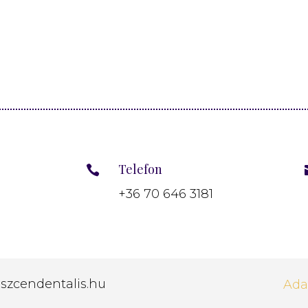
Telefon

+36 70 646 3181
nszcendentalis.hu
Ada