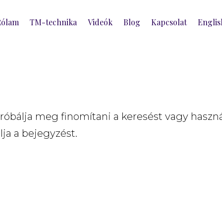
Rólam
TM-technika
Videók
Blog
Kapcsolat
Englis
Próbálja meg finomítani a keresést vagy haszná
lja a bejegyzést.