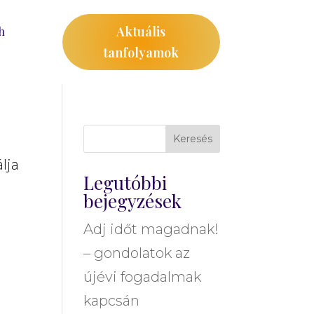
Aktuális
h
tanfolyamok
Keresés
lja
Legutóbbi
bejegyzések
Adj időt magadnak!
– gondolatok az
újévi fogadalmak
kapcsán