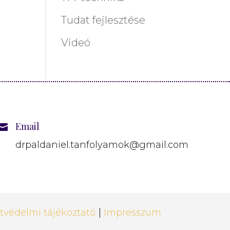
Tudat fejlesztése
Videó
Email

drpaldaniel.tanfolyamok@gmail.com
|
tvédelmi tájékoztató
Impresszum