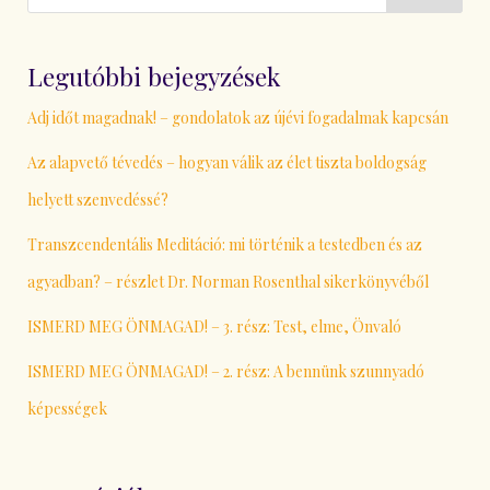
Legutóbbi bejegyzések
Adj időt magadnak! – gondolatok az újévi fogadalmak kapcsán
Az alapvető tévedés – hogyan válik az élet tiszta boldogság
helyett szenvedéssé?
Transzcendentális Meditáció: mi történik a testedben és az
agyadban? – részlet Dr. Norman Rosenthal sikerkönyvéből
ISMERD MEG ÖNMAGAD! – 3. rész: Test, elme, Önvaló
ISMERD MEG ÖNMAGAD! – 2. rész: A bennünk szunnyadó
képességek