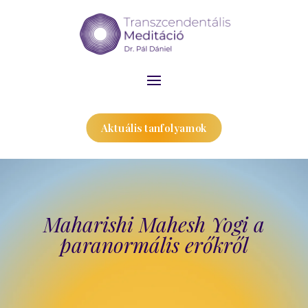
Aktuális tanfolyamok
Maharishi Mahesh Yogi a
paranormális erőkről