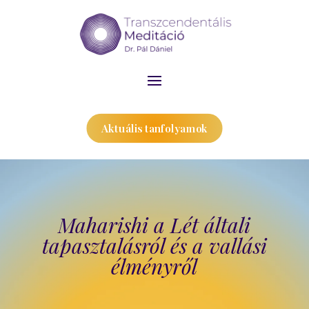
Aktuális tanfolyamok
Maharishi a Lét általi
tapasztalásról és a vallási
élményről