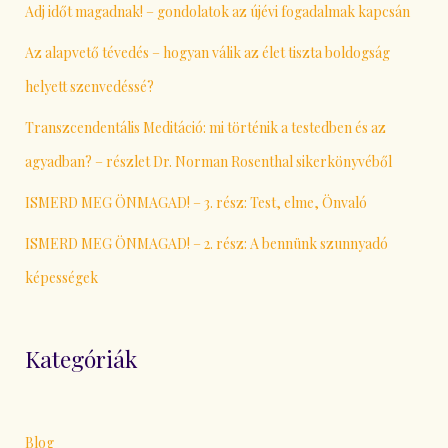
Adj időt magadnak! – gondolatok az újévi fogadalmak kapcsán
Az alapvető tévedés – hogyan válik az élet tiszta boldogság
helyett szenvedéssé?
Transzcendentális Meditáció: mi történik a testedben és az
agyadban? – részlet Dr. Norman Rosenthal sikerkönyvéből
ISMERD MEG ÖNMAGAD! – 3. rész: Test, elme, Önvaló
ISMERD MEG ÖNMAGAD! – 2. rész: A bennünk szunnyadó
képességek
Kategóriák
Blog