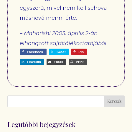
egyszerű, mivel nem kell sehova
máshová menni érte.
– Maharishi 2003. április 2-án
elhangzott sajtótájékoztatójából
Facebook
Tweet
Pin
LinkedIn
Email
Print
Keresés
Legutóbbi bejegyzések