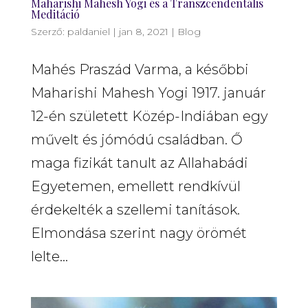
Maharishi Mahesh Yogi és a Transzcendentális
Meditáció
Szerző:
paldaniel
|
jan 8, 2021
|
Blog
Mahés Praszád Varma, a későbbi
Maharishi Mahesh Yogi 1917. január
12-én született Közép-Indiában egy
művelt és jómódú családban. Ő
maga fizikát tanult az Allahabádi
Egyetemen, emellett rendkívül
érdekelték a szellemi tanítások.
Elmondása szerint nagy örömét
lelte...