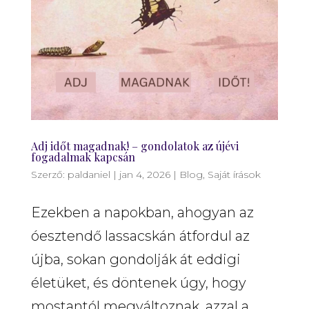
Adj időt magadnak! – gondolatok az újévi
fogadalmak kapcsán
Szerző:
paldaniel
|
jan 4, 2026
|
Blog
,
Saját írások
Ezekben a napokban, ahogyan az
óesztendő lassacskán átfordul az
újba, sokan gondolják át eddigi
életüket, és döntenek úgy, hogy
mostantól megváltoznak, azzal a