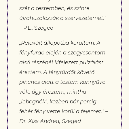
szét a testemben, és szinte
újrahuzalozzák a szervezetemet.”
– P.L., Szeged
„
Relaxált állapotba kerültem. A
fényfürdő elején a szegycsontom
alsó részénél kifejezett pulzálást
éreztem. A fényfürdőt követő
pihenés alatt a testem könnyűvé
vált, úgy éreztem, mintha
„lebegnék”, közben pár percig
fehér fény vette körül a fejemet.” –
Dr. Kiss Andrea, Szeged