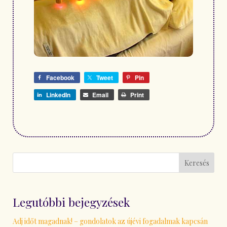
Facebook
Tweet
Pin
LinkedIn
Email
Print
Keresés
Legutóbbi bejegyzések
Adj időt magadnak! – gondolatok az újévi fogadalmak kapcsán