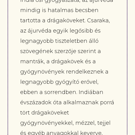
India ősi gyógyászata, az ájurvéda
mindig is hatalmas becsben
tartotta a drágaköveket. Csaraka,
az ájurvéda egyik legősibb és
legnagyobb tiszteletben álló
szövegének szerzője szerint a
mantrák, a drágakövek és a
gyógynövények rendelkeznek a
legnagyobb gyógyító erővel,
ebben a sorrendben. Indiában
évszázadok óta alkalmaznak porrá
tört drágaköveket
gyógynövényekkel, mézzel, tejjel
és egyéb anyagokkal keverve,