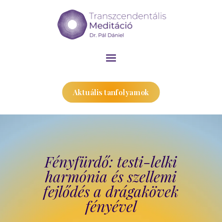
Aktuális tanfolyamok
Fényfürdő: testi-lelki
harmónia és szellemi
fejlődés a drágakövek
fényével