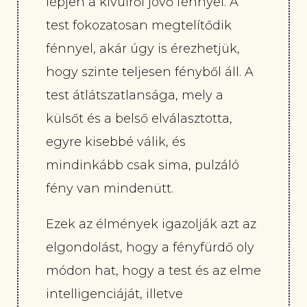
lépjen a kívülről jövő fénnyel. A
test fokozatosan megtelítődik
fénnyel, akár úgy is érezhetjük,
hogy szinte teljesen fényből áll. A
test átlátszatlansága, mely a
külsőt és a belső elválasztotta,
egyre kisebbé válik, és
mindinkább csak sima, pulzáló
fény van mindenütt.
Ezek az élmények igazolják azt az
elgondolást, hogy a fényfürdő oly
módon hat, hogy a test és az elme
intelligenciáját, illetve