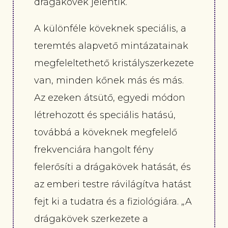
drágakövek jelentik.
A különféle köveknek speciális, a
teremtés alapvető mintázatainak
megfeleltethető kristályszerkezete
van, minden kőnek más és más.
Az ezeken átsütő, egyedi módon
létrehozott és speciális hatású,
továbbá a köveknek megfelelő
frekvenciára hangolt fény
felerősíti a drágakövek hatását, és
az emberi testre rávilágítva hatást
fejt ki a tudatra és a fiziológiára. „A
drágakövek szerkezete a