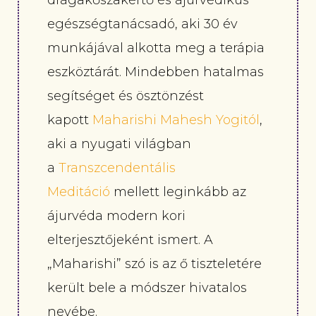
drágakőszakértő és ájurvédikus
egészségtanácsadó, aki 30 év
munkájával alkotta meg a terápia
eszköztárát. Mindebben hatalmas
segítséget és ösztönzést
kapott
Maharishi Mahesh Yogitól
,
aki a nyugati világban
a
Transzcendentális
Meditáció
mellett leginkább az
ájurvéda modern kori
elterjesztőjeként ismert. A
„Maharishi” szó is az ő tiszteletére
került bele a módszer hivatalos
nevébe.