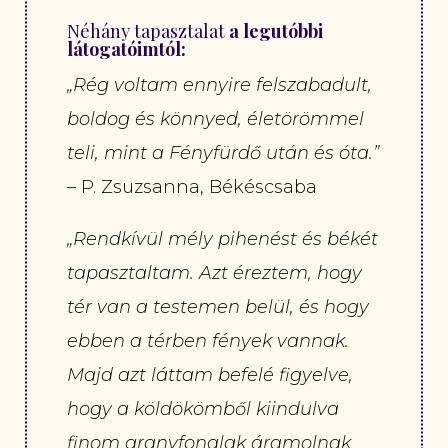
Néhány tapasztalat
a legutóbbi
látogatóimtól:
„Rég voltam ennyire felszabadult,
boldog és könnyed, életörömmel
teli, mint a Fényfürdő után és óta.”
– P. Zsuzsanna, Békéscsaba
„Rendkívül mély pihenést és békét
tapasztaltam. Azt éreztem, hogy
tér van a testemen belül, és hogy
ebben a térben fények vannak.
Majd azt láttam befelé figyelve,
hogy a köldökömből kiindulva
finom aranyfonalak áramolnak