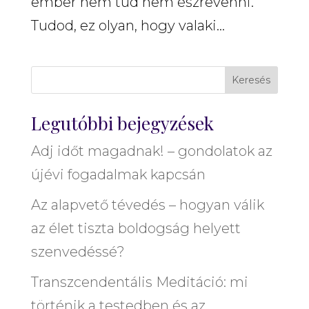
ember nem tud nem észrevenni.
Tudod, ez olyan, hogy valaki...
Keresés
Legutóbbi bejegyzések
Adj időt magadnak! – gondolatok az
újévi fogadalmak kapcsán
Az alapvető tévedés – hogyan válik
az élet tiszta boldogság helyett
szenvedéssé?
Transzcendentális Meditáció: mi
történik a testedben és az